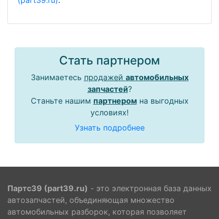
(part39.ru)
.
Стать партнером
Занимаетесь
продажей
автомобильных
запчастей
?
Станьте нашим
партнером
на выгодных
условиях!
Узнать подробнее
Партс39 (part39.ru)
- это электронная база данных
автозапчастей, объединяющая множество
автомобильных разборок, которая позволяет