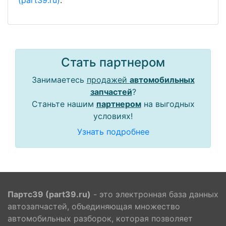
(part39.ru)
.
Стать партнером
Занимаетесь
продажей
автомобильных
запчастей
?
Станьте нашим
партнером
на выгодных
условиях!
Узнать подробнее
Партс39 (part39.ru)
- это электронная база данных
автозапчастей, объединяющая множество
автомобильных разборок, которая позволяет