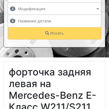
3
4
Искать
форточка задняя
левая на
Mercedes-Benz E-
Класс W211/S211