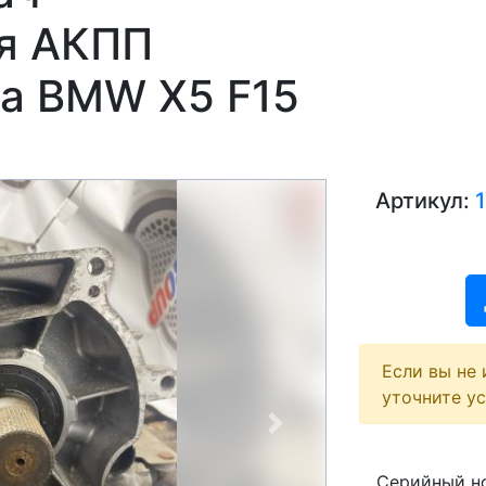
я АКПП
а BMW X5 F15
Артикул:
Если вы не 
уточните у
Next
Серийный но