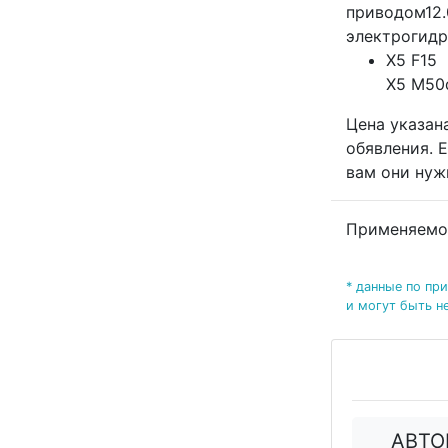
приводом12.
электрогидр
X5 F15
X5 M50
Цена указана
обявления. 
вам они нуж
Применяемо
* данные по пр
и могут быть н
АВТО