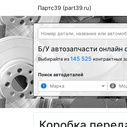
Партс39 (part39.ru)
Б/У автозапчасти онлайн
145 525
Выбирайте из
контрактных з
Поиск автодеталей
1
2
Коробка перед