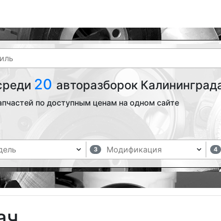
20
 среди
авторазборок Калининграда
апчастей по доступным ценам на одном сайте
3
4
ач