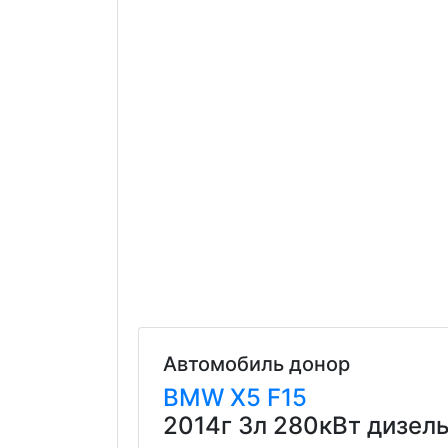
Автомобиль донор
BMW
X5
F15
2014г 3л 280кВт дизел