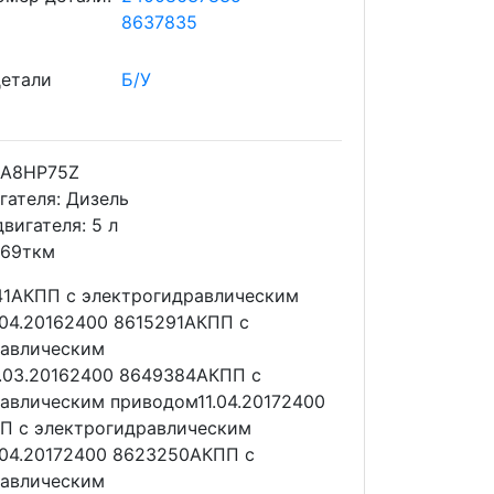
8637835
детали
Б/У
A8HP75Z
гателя: Дизель
вигателя: 5 л
 69ткм
41АКПП с электрогидравлическим
04.20162400 8615291АКПП с
равлическим
.03.20162400 8649384АКПП с
авлическим приводом11.04.20172400
П с электрогидравлическим
04.20172400 8623250АКПП с
равлическим