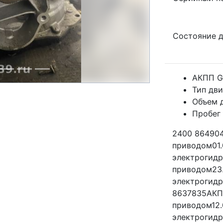
Состояние 
АКПП G
Тип дви
Объем д
Пробег
2400 86490
приводом01.
электрогид
приводом23
электрогидр
8637835АКП
приводом12.
электрогид