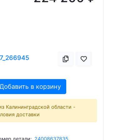
17_266945
Добавить в корзину
из Калининградской области -
словия доставки
мер детали:
24008637835