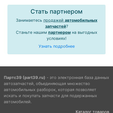
Стать партнером
Занимаетесь
продажей
автомобильных
запчастей
?
Станьте нашим
партнером
на выгодных
условиях!
Узнать подробнее
Партс39 (part39.ru)
- это электронная база данных
автозапчастей, объединяющая множество
автомобильных разборок, которая позволяет
искать и покупать запчасти для подержанных
автомобилей.
Каталог товаров