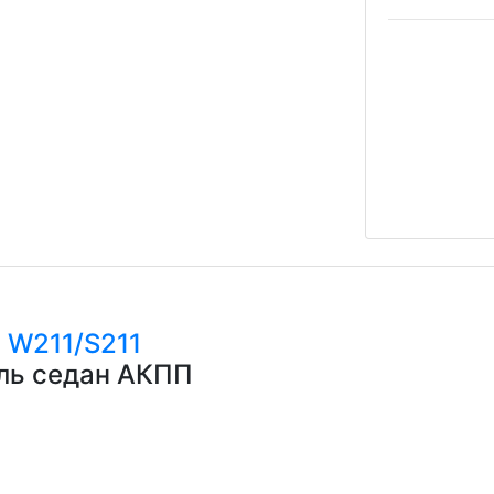
с
W211/S211
ель седан АКПП