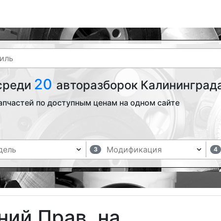
20
 среди
авторазборок Калининграда
апчастей по доступным ценам на одном сайте
3
4
ний Прав. на