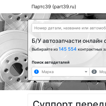
Партс39 (part39.ru)
Б/У автозапчасти онлайн
145 554
Выбирайте из
контрактных з
Поиск автодеталей
1
2
Суппорт перед