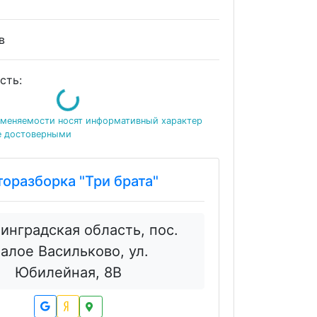
ов
сть:
Loading...
именяемости носят информативный характер
е достоверными
торазборка "Три брата"
инградская область, пос.
алое Васильково, ул.
Юбилейная, 8В