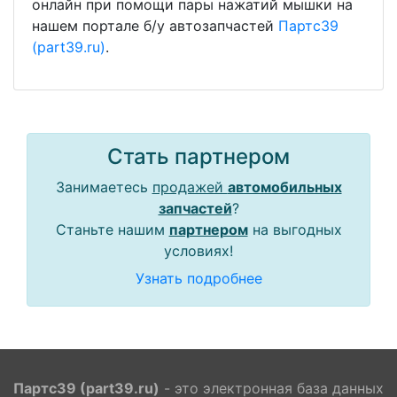
онлайн при помощи пары нажатий мышки на
нашем портале б/у автозапчастей
Партс39
(part39.ru)
.
Стать партнером
Занимаетесь
продажей
автомобильных
запчастей
?
Станьте нашим
партнером
на выгодных
условиях!
Узнать подробнее
Партс39 (part39.ru)
- это электронная база данных