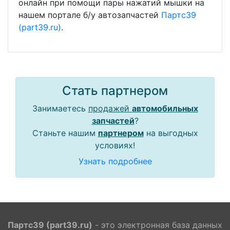
онлайн при помощи пары нажатий мышки на
нашем портале б/у автозапчастей
Партс39
(part39.ru)
.
Стать партнером
Занимаетесь
продажей
автомобильных
запчастей
?
Станьте нашим
партнером
на выгодных
условиях!
Узнать подробнее
Партс39 (part39.ru)
- это электронная база данных