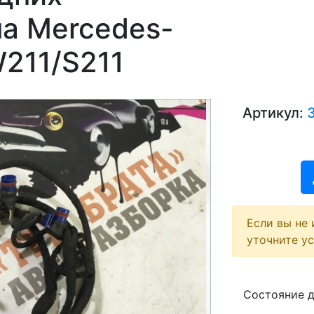
на Mercedes-
211/S211
Артикул:
Если вы не 
уточните у
Состояние 