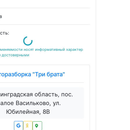
ов
сть:
Loading...
именяемости носят информативный характер
е достоверными
торазборка "Три брата"
инградская область, пос.
алое Васильково, ул.
Юбилейная, 8В