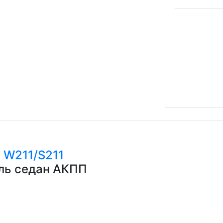
с
W211/S211
ель седан АКПП