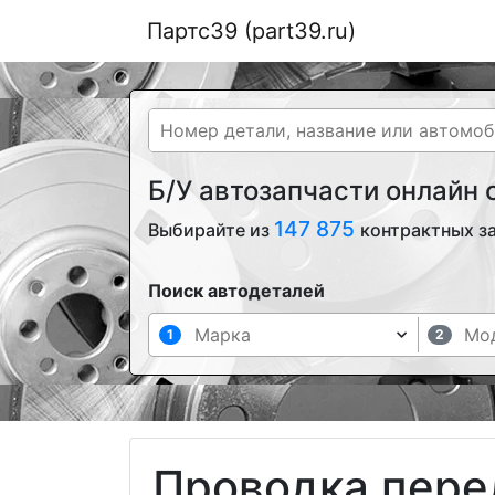
Партс39 (part39.ru)
Б/У автозапчасти онлайн
147 875
Выбирайте из
контрактных з
Поиск автодеталей
1
2
Проводка пере