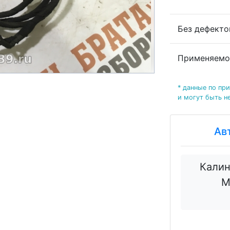
Без дефект
Применяемо
* данные по пр
и могут быть н
Ав
Калин
М