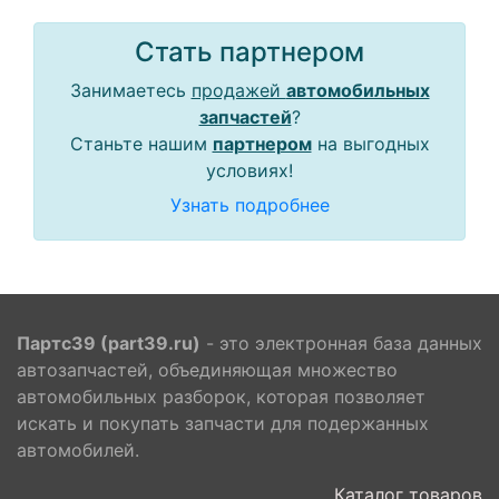
Стать партнером
Занимаетесь
продажей
автомобильных
запчастей
?
Станьте нашим
партнером
на выгодных
условиях!
Узнать подробнее
Партс39 (part39.ru)
- это электронная база данных
автозапчастей, объединяющая множество
автомобильных разборок, которая позволяет
искать и покупать запчасти для подержанных
автомобилей.
Каталог товаров