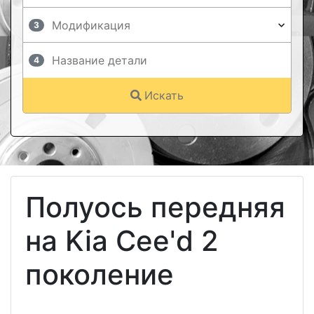
3
4
Искать
Полуось передняя
на Kia Cee'd 2
поколение