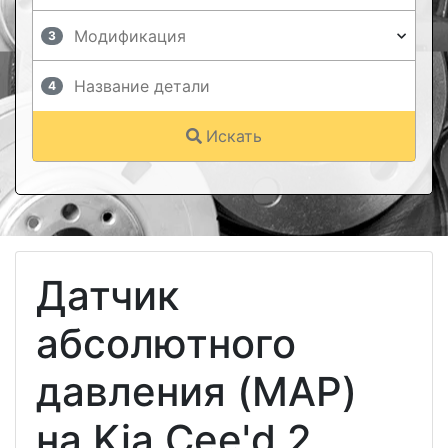
3
4
Искать
Датчик
абсолютного
давления (MAP)
на Kia Cee'd 2