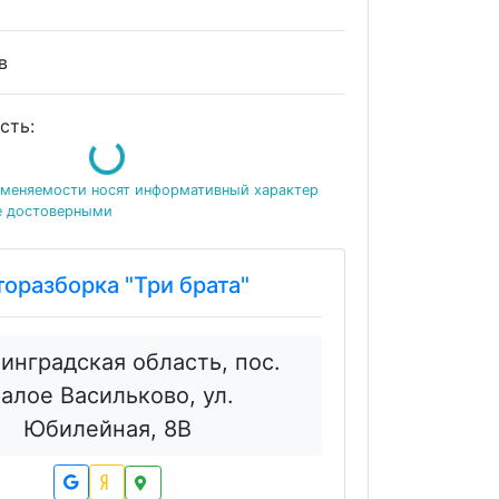
ов
сть:
Loading...
именяемости носят информативный характер
е достоверными
торазборка "Три брата"
инградская область, пос.
алое Васильково, ул.
Юбилейная, 8В