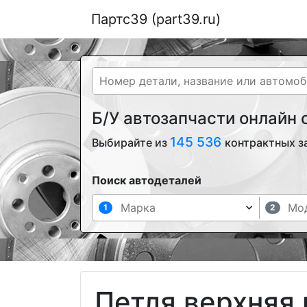
Партс39 (part39.ru)
Б/У автозапчасти онлайн
145 536
Выбирайте из
контрактных з
Поиск автодеталей
1
2
Петля верхняя