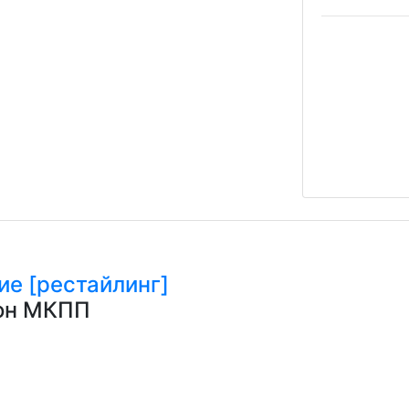
ие [рестайлинг]
гон МКПП