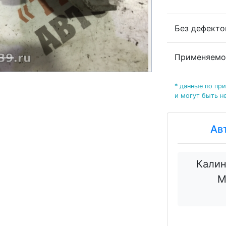
Без дефект
Применяемо
* данные по пр
и могут быть н
Ав
Калин
М