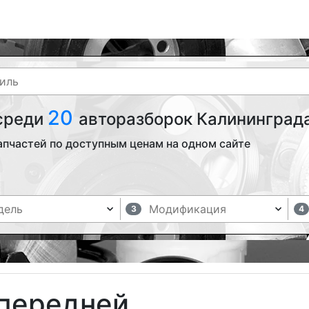
20
 среди
авторазборок Калининграда
апчастей по доступным ценам на одном сайте
3
4
 передней