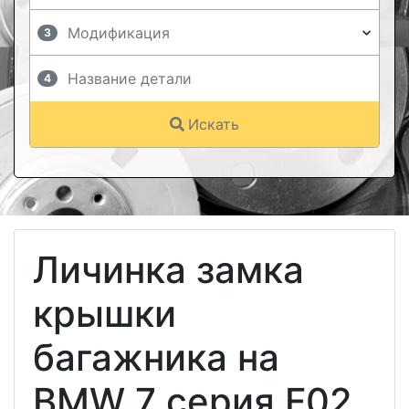
3
4
Искать
Личинка замка
крышки
багажника на
BMW 7 серия F02