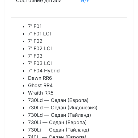
Состояние детали
Б/У
7' F01
7' F01 LCI
7' F02
7' F02 LCI
7' F03
7' F03 LCI
7' F04 Hybrid
Dawn RR6
Ghost RR4
Wraith RR5
730Ld — Седан (Европа)
730Ld — Седан (Индонезия)
730Ld — Седан (Тайланд)
730Li — Седан (Европа)
730Li — Седан (Тайланд)
740Li — Седан (Европа)