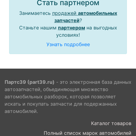
Стать партнером
Занимаетесь
продажей
автомобильных
запчастей
?
Станьте нашим
партнером
на выгодных
условиях!
Узнать подробнее
Партс39 (part39.ru)
- это электронная база данных
автозапчастей, объединяющая множество
автомобильных разборок, которая позволяет
искать и покупать запчасти для подержанных
автомобилей.
Каталог товаров
Полный список марок автомобилей