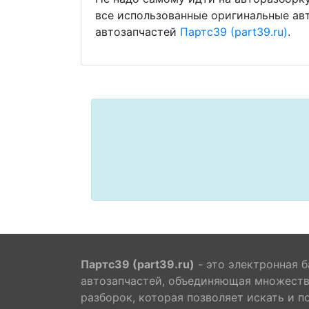
все использованные оригинальные ав
автозапчастей
Партс39 (part39.ru)
.
Партс39 (part39.ru)
- это электронная б
автозапчастей, объединяющая множест
разборок, которая позволяет искать и п