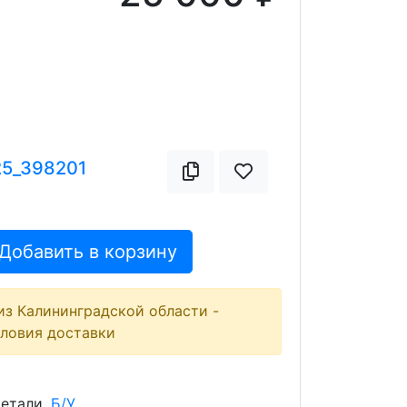
25_398201
Добавить в корзину
из Калининградской области -
словия доставки
детали
Б/У