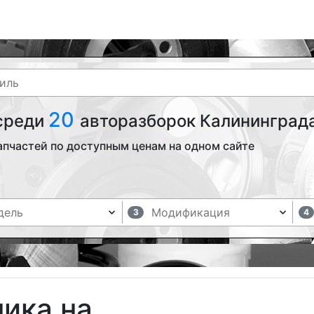
20
 среди
авторазборок Калининграда
апчастей по доступным ценам на одном сайте
3
4
ика на