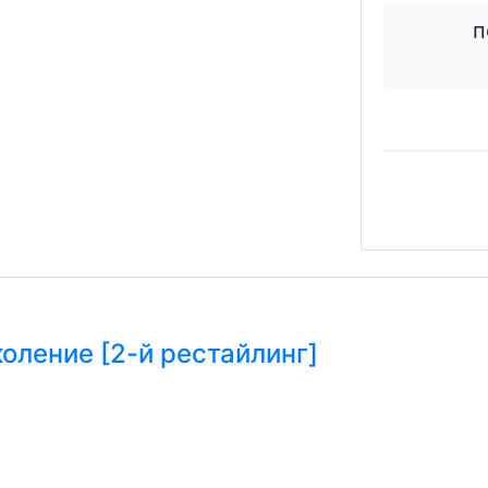
п
коление [2-й рестайлинг]