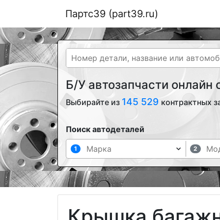
Партс39 (part39.ru)
Б/У автозапчасти онлайн
145 529
Выбирайте из
контрактных з
Поиск автодеталей
1
2
Крышка багажн