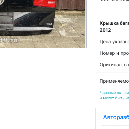
Крышка бага
2012
Цена указан
Номеp и пpo
Оригинал, в
Применяемо
* данные по пр
и могут быть н
Автораз