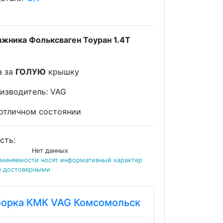
жника Фольксваген Тоуран 1.4T
а за
ГОЛУЮ
крышку
извoдитeль: VAG
 отличном состоянии
сть:
Нет данных
именяемости носят информативный характер
е достоверными
борка КМК VAG Комсомольск