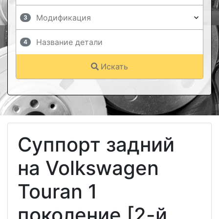
3
4
Искать
Суппорт задний
на Volkswagen
Touran 1
поколение [2-й