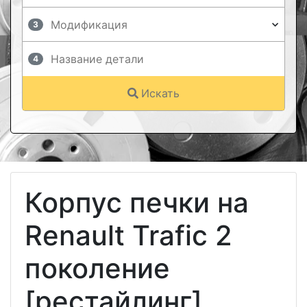
3
4
Искать
Корпус печки на
Renault Trafic 2
поколение
[рестайлинг]