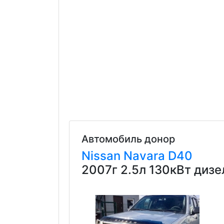
Автомобиль донор
Nissan
Navara
D40
2007г 2.5л 130кВт диз