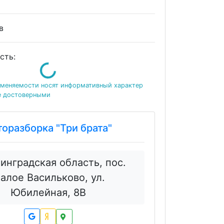
ов
сть:
Loading...
именяемости носят информативный характер
е достоверными
торазборка "Три брата"
инградская область, пос.
алое Васильково, ул.
Юбилейная, 8В