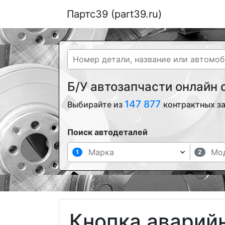
Партс39 (part39.ru)
Б/У автозапчасти онлайн
147 877
Выбирайте из
контрактных за
Поиск автодеталей
1
2
Кнопка аварий