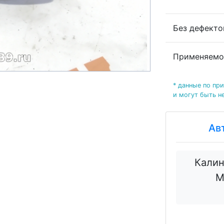
Без дефект
Применяемо
* данные по пр
и могут быть н
Ав
Калин
М