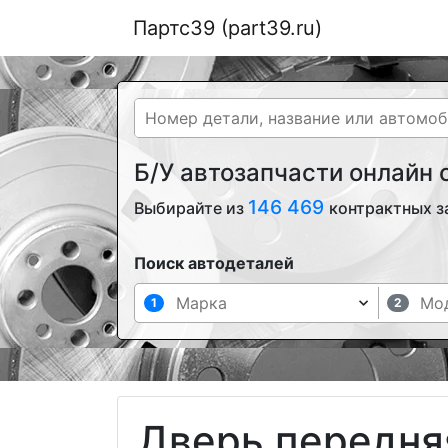
Партс39 (part39.ru)
Б/У автозапчасти онлайн
146 469
Выбирайте из
контрактных з
Поиск автодеталей
1
2
Дверь передняя