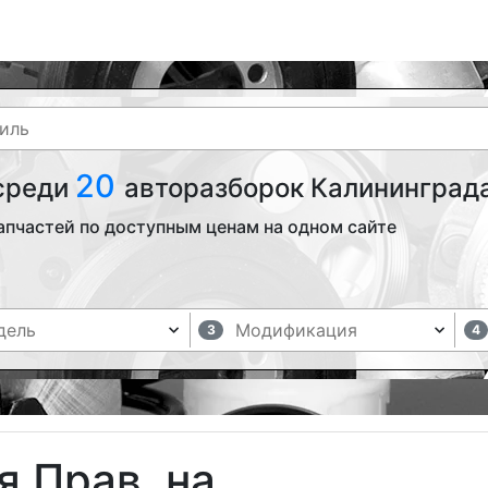
20
 среди
авторазборок Калининграда
апчастей по доступным ценам на одном сайте
3
4
 Прав. на