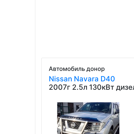
Автомобиль донор
Nissan
Navara
D40
2007г 2.5л 130кВт диз