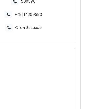
509590
+79114609590
Стол Заказов