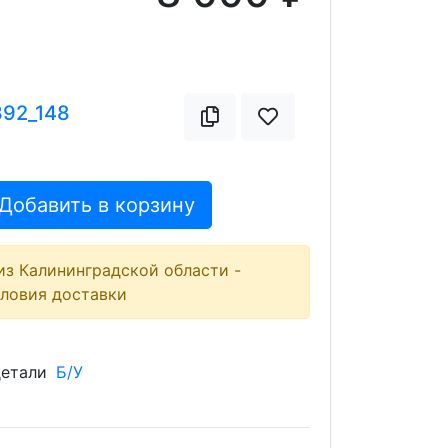
392_148
Добавить в корзину
из Калининградской области -
словия доставки
детали
Б/У