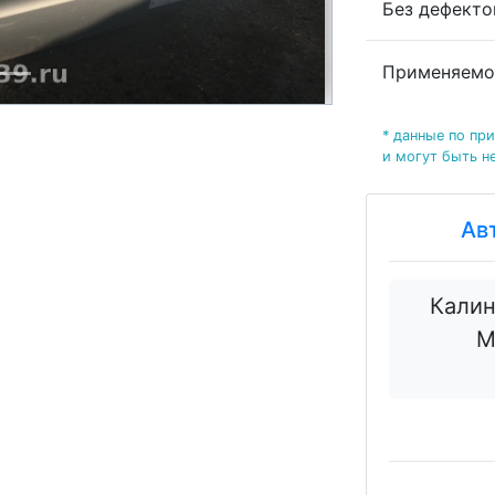
Без дефект
Применяемо
* данные по пр
и могут быть н
Ав
Калин
М