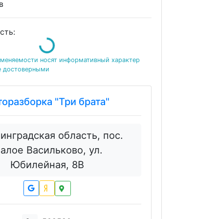
ов
Loading...
сть:
именяемости носят информативный характер
е достоверными
торазборка "Три брата"
инградская область, пос.
алое Васильково, ул.
Юбилейная, 8В