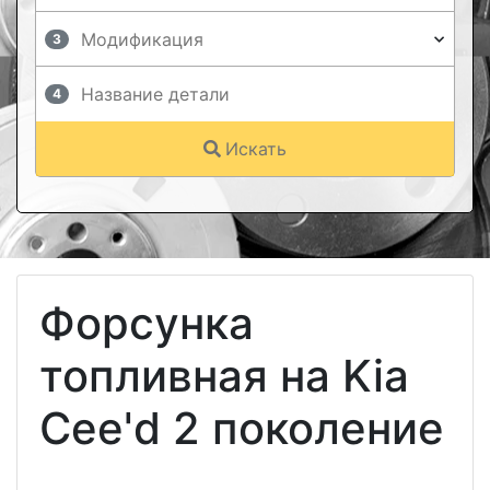
3
4
Искать
Форсунка
топливная на Kia
Cee'd 2 поколение