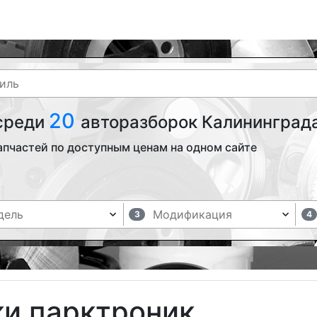
20
 среди
авторазборок Калининграда
апчастей по доступным ценам на одном сайте
3
4
ки парктроник