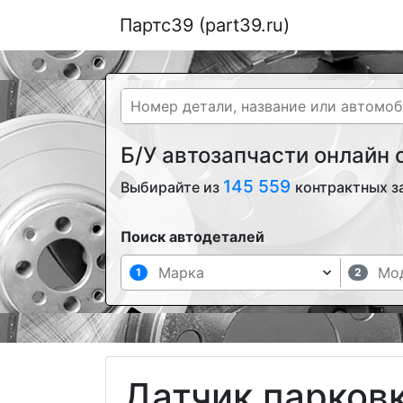
Партс39 (part39.ru)
Б/У автозапчасти онлайн
145 559
Выбирайте из
контрактных з
Поиск автодеталей
1
2
Датчик парков