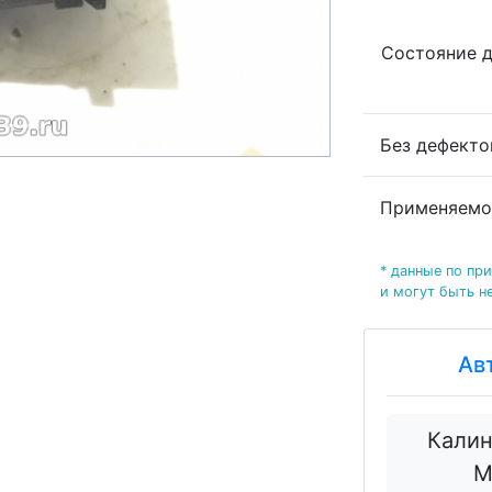
Состояние 
Без дефект
Применяемо
* данные по пр
и могут быть н
Ав
Калин
М