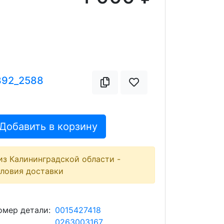
392_2588
Добавить в корзину
из Калининградской области -
словия доставки
мер детали:
0015427418
0263003167