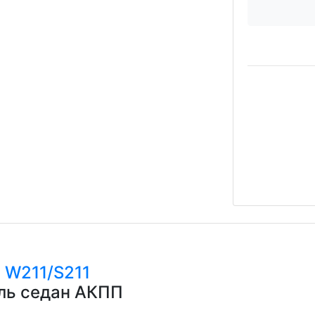
с
W211/S211
ель седан АКПП