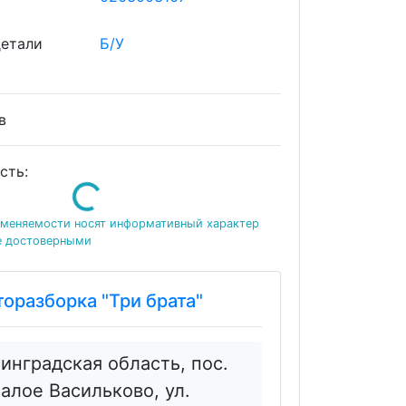
детали
Б/У
ов
сть:
Loading...
именяемости носят информативный характер
е достоверными
торазборка "Три брата"
инградская область, пос.
алое Васильково, ул.