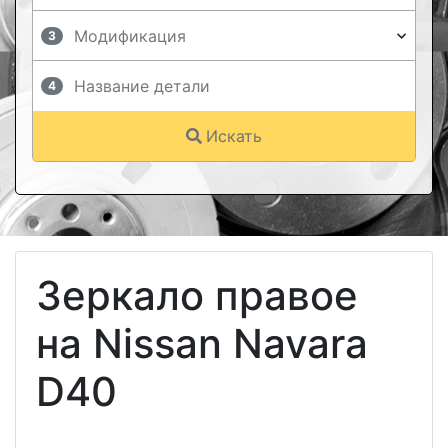
3
4
Искать
Зеркало правое
на Nissan Navara
D40