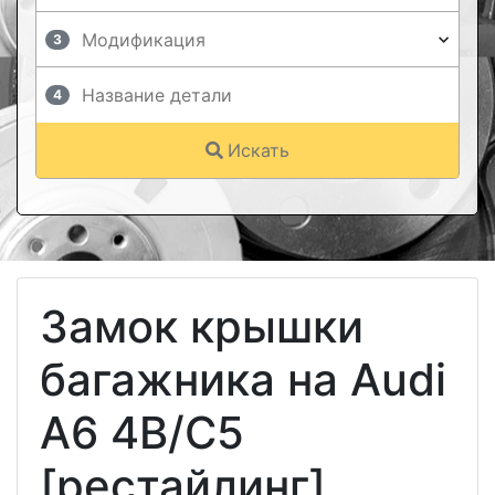
3
4
Искать
Замок крышки
багажника на Audi
A6 4B/C5
[рестайлинг]