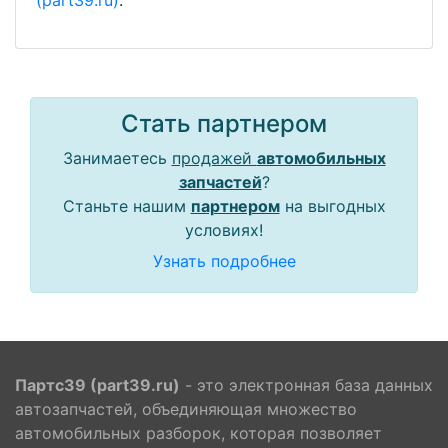
(part39.ru)
.
Стать партнером
Занимаетесь
продажей
автомобильных
запчастей
?
Станьте нашим
партнером
на выгодных
условиях!
Узнать подробнее
Партс39 (part39.ru)
- это электронная база данных
автозапчастей, объединяющая множество
автомобильных разборок, которая позволяет