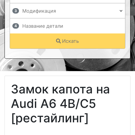
3
4
Искать
Замок капота на
Audi A6 4B/C5
[рестайлинг]