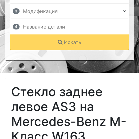
3
4
Искать
Стекло заднее
левое AS3 на
Mercedes-Benz M-
Класс W163