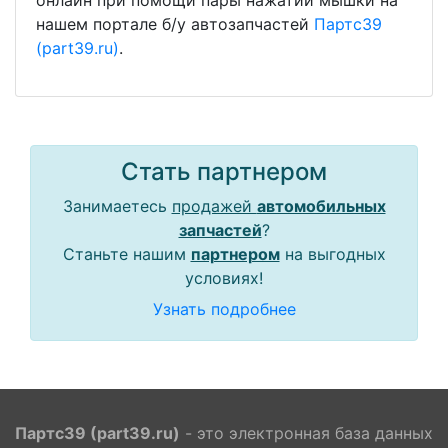
онлайн при помощи пары нажатий мышки на
нашем портале б/у автозапчастей
Партс39
(part39.ru)
.
Стать партнером
Занимаетесь
продажей
автомобильных
запчастей
?
Станьте нашим
партнером
на выгодных
условиях!
Узнать подробнее
Партс39 (part39.ru)
- это электронная база данных