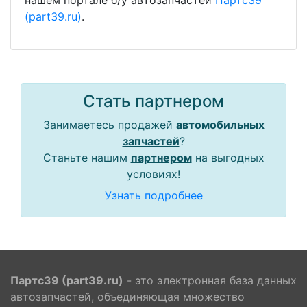
нашем портале б/у автозапчастей
Партс39
(part39.ru)
.
Стать партнером
Занимаетесь
продажей
автомобильных
запчастей
?
Станьте нашим
партнером
на выгодных
условиях!
Узнать подробнее
Партс39 (part39.ru)
- это электронная база данных
автозапчастей, объединяющая множество