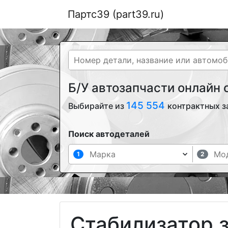
Партс39 (part39.ru)
Б/У автозапчасти онлайн
145 554
Выбирайте из
контрактных з
Поиск автодеталей
1
2
Стабилизатор 