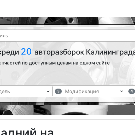
20
 среди
авторазборок Калининграда
апчастей по доступным ценам на одном сайте
3
4
задний на