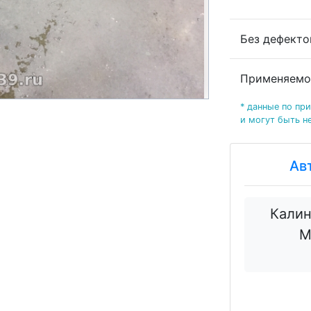
Без дефект
Применяемо
* данные по пр
и могут быть н
Ав
Калин
М