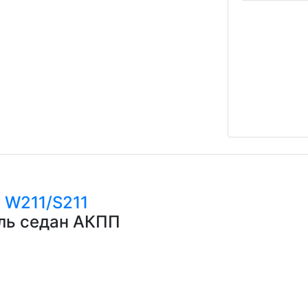
с
W211/S211
ель седан АКПП