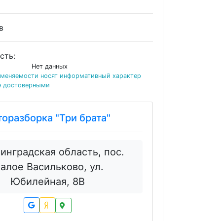
ов
сть:
Нет данных
именяемости носят информативный характер
е достоверными
торазборка "Три брата"
инградская область, пос.
алое Васильково, ул.
Юбилейная, 8В