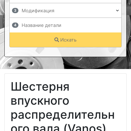
3
4
Искать
Шестерня
впускного
распределительн
ого вала (Vanos)