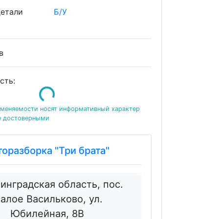
детали
Б/У
ов
Loading...
сть:
именяемости носят информативный характер
е достоверными
торазборка "Три брата"
инградская область, пос.
алое Васильково, ул.
Юбилейная, 8В