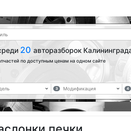
20
 среди
авторазборок Калининграда
апчастей по доступным ценам на одном сайте
3
4
аслонки печки