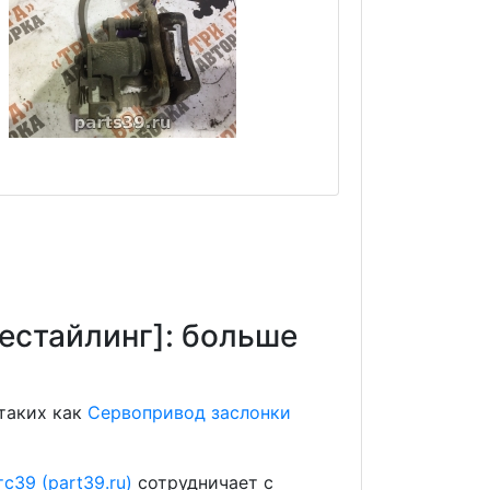
рестайлинг]: больше
 таких как
Сервопривод заслонки
с39 (part39.ru)
сотрудничает с