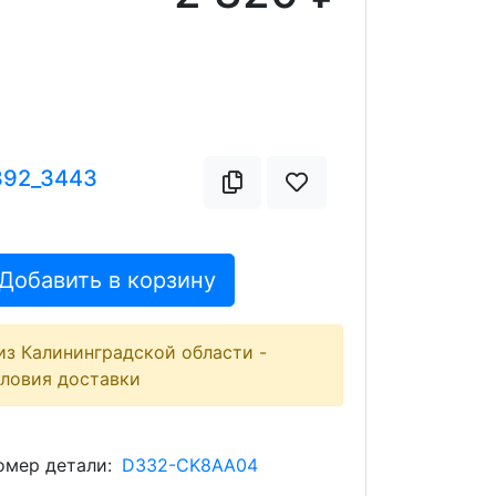
392_3443
Добавить в корзину
из Калининградской области -
словия доставки
мер детали:
D332-CK8AA04