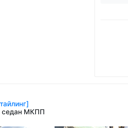
тайлинг]
ин седан МКПП