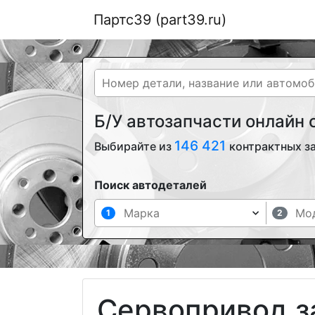
Партс39 (part39.ru)
Б/У автозапчасти онлайн
146 421
Выбирайте из
контрактных з
Поиск автодеталей
1
2
Сервопривод з