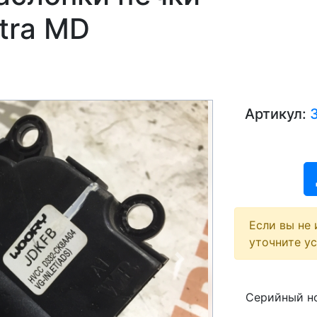
ntra MD
Артикул:
Если вы не 
уточните у
Next
Серийный но