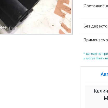
Состояние 
Без дефект
Применяемо
* данные по пр
и могут быть н
Ав
Калин
М