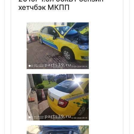
хетчбэк МКПП