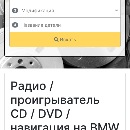
3
4
Искать
Радио /
проигрыватель
CD / DVD /
навигация на BMW