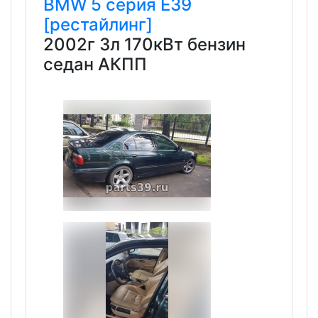
BMW
5 серия
E39
[рестайлинг]
2002г 3л 170кВт бензин
седан АКПП