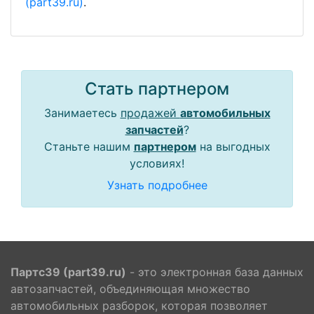
(part39.ru)
.
Стать партнером
Занимаетесь
продажей
автомобильных
запчастей
?
Станьте нашим
партнером
на выгодных
условиях!
Узнать подробнее
Партс39 (part39.ru)
- это электронная база данных
автозапчастей, объединяющая множество
автомобильных разборок, которая позволяет