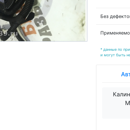
Без дефект
Применяемо
* данные по пр
и могут быть н
Ав
Калин
М