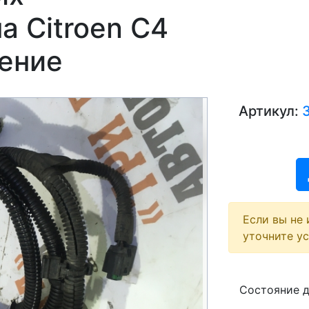
а Citroen C4
ление
Артикул:
Если вы не 
уточните у
Состояние 