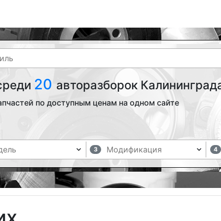
20
 среди
авторазборок Калининграда
апчастей по доступным ценам на одном сайте
3
4
их