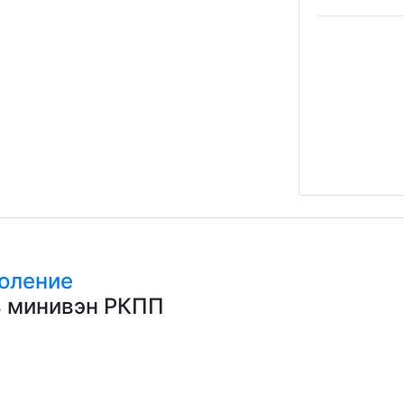
коление
ь минивэн РКПП