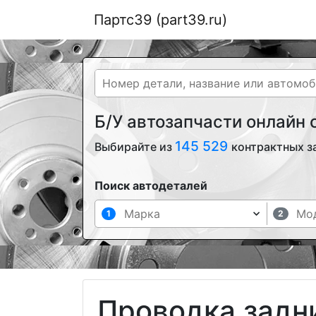
Партс39 (part39.ru)
Б/У автозапчасти онлайн
145 529
Выбирайте из
контрактных з
Поиск автодеталей
1
2
Проводка задн