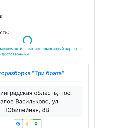
ов
сть:
Loading...
именяемости носят информативный характер
е достоверными
торазборка "Три брата"
инградская область, пос.
алое Васильково, ул.
Юбилейная, 8В