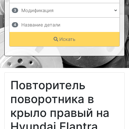
3
4
Искать
Повторитель
поворотника в
крыло правый на
Hyundai Elantra