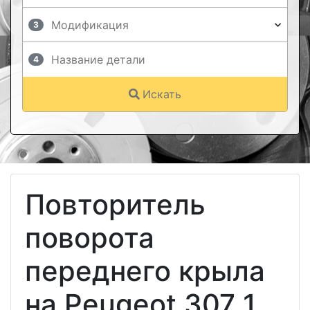
3
4
Искать
Повторитель
поворота
переднего крыла
на Peugeot 307 1