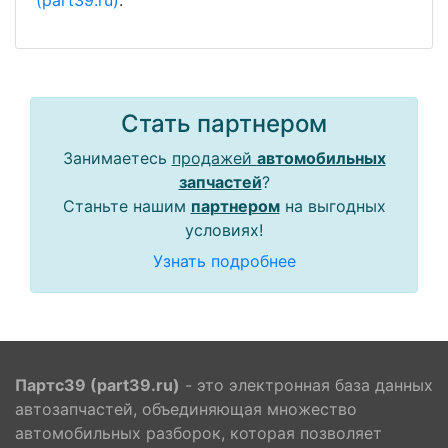
(part39.ru)
.
Стать партнером
Занимаетесь
продажей
автомобильных
запчастей
?
Станьте нашим
партнером
на выгодных
условиях!
Узнать подробнее
Партс39 (part39.ru)
- это электронная база данных
автозапчастей, объединяющая множество
автомобильных разборок, которая позволяет