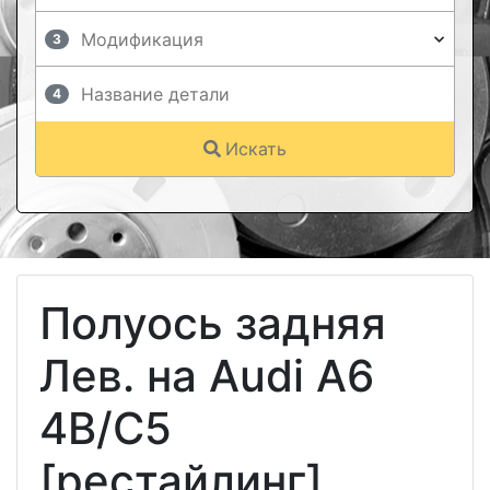
3
4
Искать
Полуось задняя
Лев. на Audi A6
4B/C5
[рестайлинг]