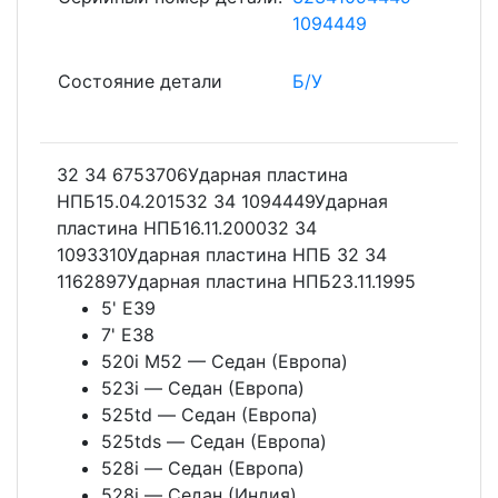
1094449
Состояние детали
Б/У
32 34 6753706Ударная пластина
НПБ15.04.201532 34 1094449Ударная
пластина НПБ16.11.200032 34
1093310Ударная пластина НПБ 32 34
1162897Ударная пластина НПБ23.11.1995
5' E39
7' E38
520i M52 — Седан (Европа)
523i — Седан (Европа)
525td — Седан (Европа)
525tds — Седан (Европа)
528i — Седан (Европа)
528i — Седан (Индия)