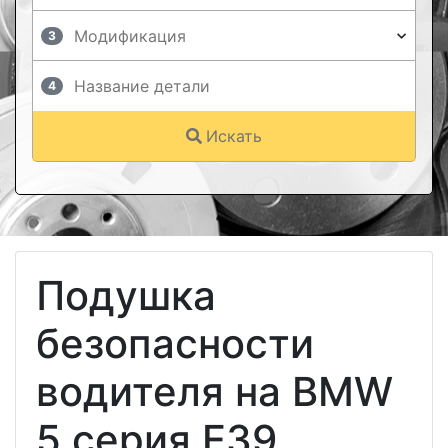
3
4
Искать
Подушка
безопасности
водителя на BMW
5 серия E39