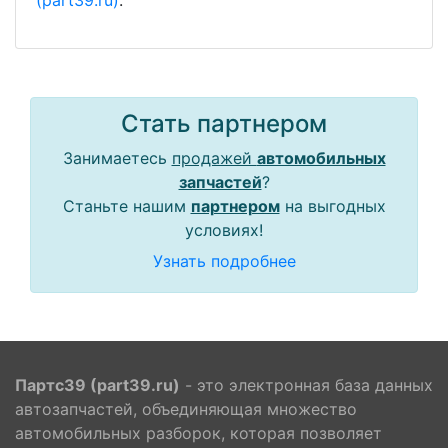
(part39.ru)
.
Стать партнером
Занимаетесь
продажей
автомобильных
запчастей
?
Станьте нашим
партнером
на выгодных
условиях!
Узнать подробнее
Партс39 (part39.ru)
- это электронная база данных
автозапчастей, объединяющая множество
автомобильных разборок, которая позволяет