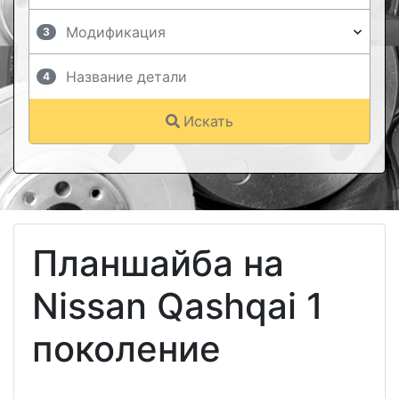
3
4
Искать
Планшайба на
Nissan Qashqai 1
поколение