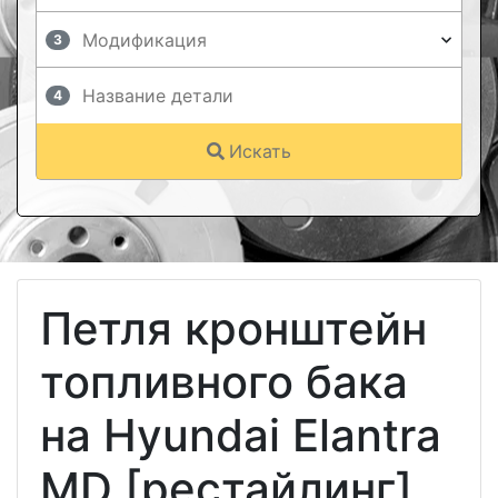
3
4
Искать
Петля кронштейн
топливного бака
на Hyundai Elantra
MD [рестайлинг]