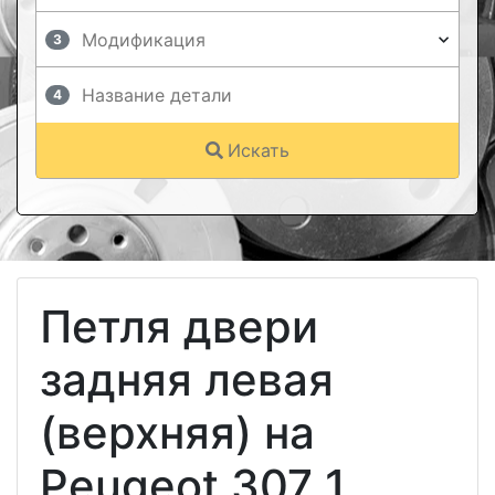
3
4
Искать
Петля двери
задняя левая
(верхняя) на
Peugeot 307 1