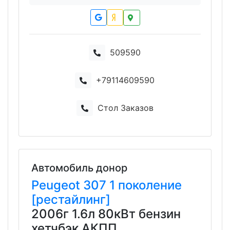
509590
+79114609590
Стол Заказов
Автомобиль донор
Peugeot
307
1 поколение
[рестайлинг]
2006г 1.6л 80кВт бензин
хетчбэк АКПП