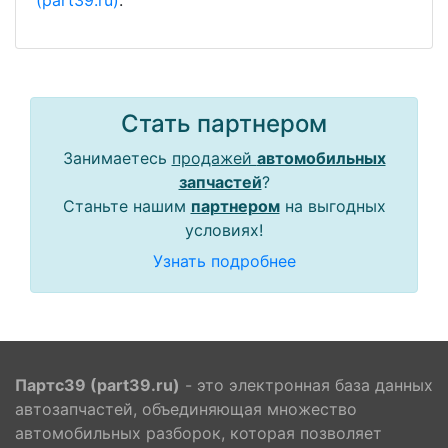
(part39.ru)
.
Стать партнером
Занимаетесь
продажей
автомобильных
запчастей
?
Станьте нашим
партнером
на выгодных
условиях!
Узнать подробнее
Партс39 (part39.ru)
- это электронная база данных
автозапчастей, объединяющая множество
автомобильных разборок, которая позволяет