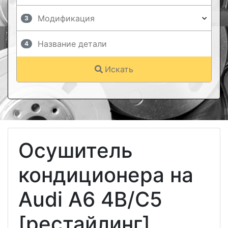
3
4
Искать
Осушитель
кондиционера на
Audi A6 4B/C5
[рестайлинг]