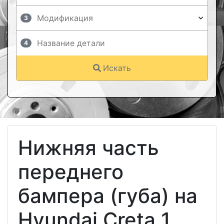
3
4
Искать
Нижняя часть
переднего
бампера (губа) на
Hyundai Creta 1