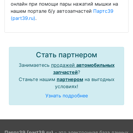
онлайн при помощи пары нажатий мышки на
нашем портале б/у автозапчастей
Партс39
(part39.ru)
.
Стать партнером
Занимаетесь
продажей
автомобильных
запчастей
?
Станьте нашим
партнером
на выгодных
условиях!
Узнать подробнее
Партс39 (part39.ru)
- это электронная база данных