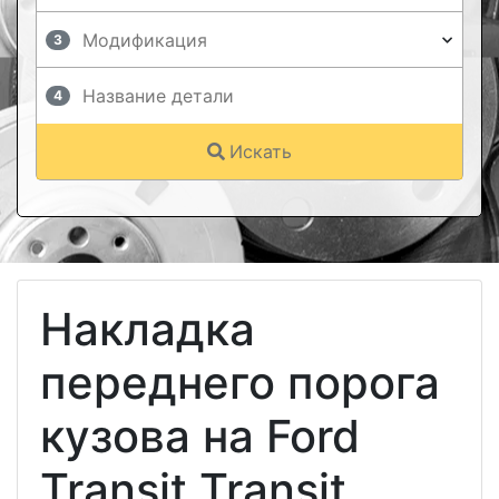
3
4
Искать
Накладка
переднего порога
кузова на Ford
Transit Transit