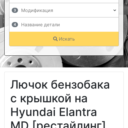
3
4
Искать
Лючок бензобака
с крышкой на
Hyundai Elantra
MD [рестайлинг]