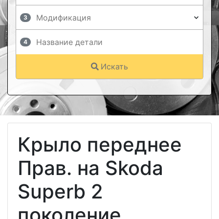
3
4
Искать
Крыло переднее
Прав. на Skoda
Superb 2
поколение