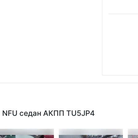
ин NFU седан АКПП TU5JP4