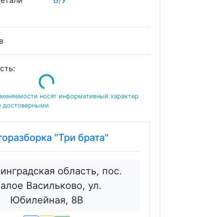
детали
Б/У
ов
Loading...
сть:
именяемости носят информативный характер
е достоверными
торазборка "Три брата"
инградская область, пос.
алое Васильково, ул.
Юбилейная, 8В