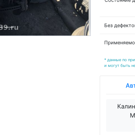
Состояние 
Без дефект
Применяемо
* данные по пр
и могут быть н
Ав
Калин
М