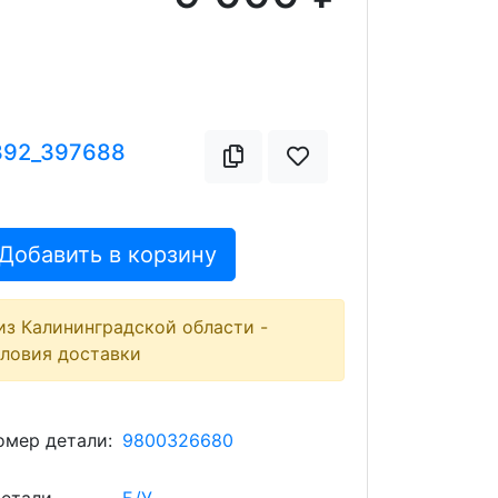
392_397688
Добавить в корзину
из Калининградской области -
словия доставки
мер детали:
9800326680