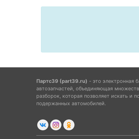
Партс39 (part39.ru)
- это электронная б
автозапчастей, объединяющая множест
разборок, которая позволяет искать и п
подержанных автомобилей.