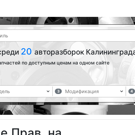
20
 среди
авторазборок Калининграда
апчастей по доступным ценам на одном сайте
3
4
е Прав. на