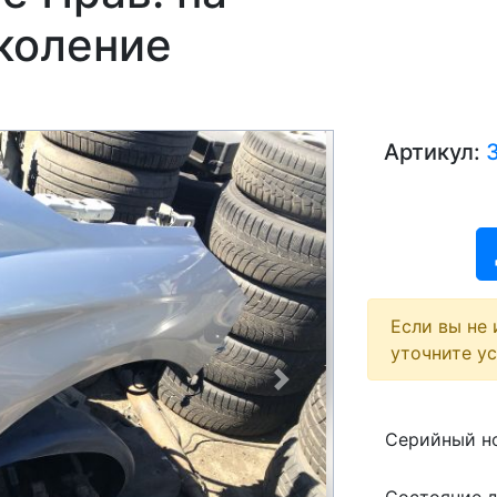
околение
Артикул:
Если вы не 
уточните у
Next
Серийный но