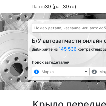
Партс39 (part39.ru)
Б/У автозапчасти онлайн
145 536
Выбирайте из
контрактных з
Поиск автодеталей
1
2
Крыло передне