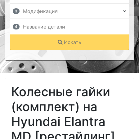
3
4
Искать
Колесные гайки
(комплект) на
Hyundai Elantra
MD [рестайлинг]