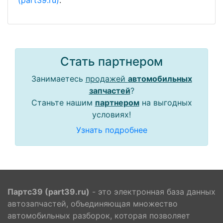
(part39.ru)
.
Стать партнером
Занимаетесь
продажей
автомобильных
запчастей
?
Станьте нашим
партнером
на выгодных
условиях!
Узнать подробнее
Партс39 (part39.ru)
- это электронная база данных
автозапчастей, объединяющая множество
автомобильных разборок, которая позволяет