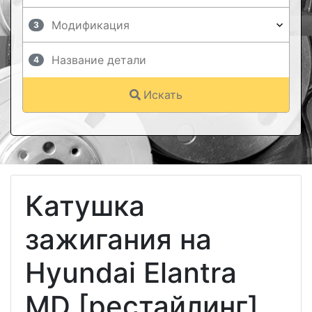
3
4
Искать
Катушка
зажигания на
Hyundai Elantra
MD [рестайлинг]